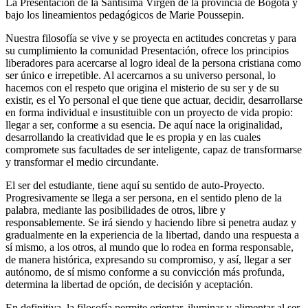
La Presentación de la Santísima Virgen de la provincia de Bogotá y
bajo los lineamientos pedagógicos de Marie Poussepin.
Nuestra filosofía se vive y se proyecta en actitudes concretas y para
su cumplimiento la comunidad Presentación, ofrece los principios
liberadores para acercarse al logro ideal de la persona cristiana como
ser único e irrepetible. Al acercarnos a su universo personal, lo
hacemos con el respeto que origina el misterio de su ser y de su
existir, es el Yo personal el que tiene que actuar, decidir, desarrollarse
en forma individual e insustituible con un proyecto de vida propio:
llegar a ser, conforme a su esencia. De aquí nace la originalidad,
desarrollando la creatividad que le es propia y en las cuales
compromete sus facultades de ser inteligente, capaz de transformarse
y transformar el medio circundante.
El ser del estudiante, tiene aquí su sentido de auto-Proyecto.
Progresivamente se llega a ser persona, en el sentido pleno de la
palabra, mediante las posibilidades de otros, libre y
responsablemente. Se irá siendo y haciendo libre si penetra audaz y
gradualmente en la experiencia de la libertad, dando una respuesta a
sí mismo, a los otros, al mundo que lo rodea en forma responsable,
de manera histórica, expresando su compromiso, y así, llegar a ser
autónomo, de sí mismo conforme a su convicción más profunda,
determina la libertad de opción, de decisión y aceptación.
En definitiva, la filosofía permite orientar, iluminar y alimentar al ser