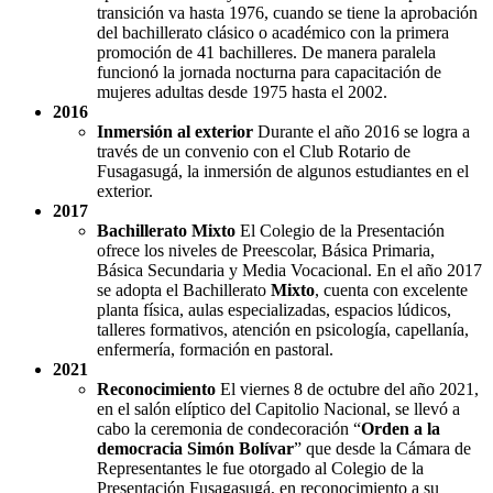
transición va hasta 1976, cuando se tiene la aprobación
del bachillerato clásico o académico con la primera
promoción de 41 bachilleres. De manera paralela
funcionó la jornada nocturna para capacitación de
mujeres adultas desde 1975 hasta el 2002.
2016
Inmersión al exterior
Durante el año 2016 se logra a
través de un convenio con el Club Rotario de
Fusagasugá, la inmersión de algunos estudiantes en el
exterior.
2017
Bachillerato Mixto
El Colegio de la Presentación
ofrece los niveles de Preescolar, Básica Primaria,
Básica Secundaria y Media Vocacional. En el año 2017
se adopta el Bachillerato
Mixto
, cuenta con excelente
planta física, aulas especializadas, espacios lúdicos,
talleres formativos, atención en psicología, capellanía,
enfermería, formación en pastoral.
2021
Reconocimiento
El viernes 8 de octubre del año 2021,
en el salón elíptico del Capitolio Nacional, se llevó a
cabo la ceremonia de condecoración “
Orden a la
democracia Simón Bolívar
” que desde la Cámara de
Representantes le fue otorgado al Colegio de la
Presentación Fusagasugá, en reconocimiento a su