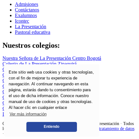
Admisiones
Contáctanos
Exalumnos
Icontec
La Presentación
Pastoral educativa
Nuestros colegios:
Nuestra Señora de La Presentación Centro Bogotá
Colegio de La Presentación Zipaquirá
Colegio La Presentación Fátima
Este sitio web usa cookies y otras tecnologías,
Colegio La Presentación Ferias Bogotá
con el fin de mejorar tu experiencia de
Colegio La Presentación Fusagasugá
navegación. Al continuar navegando en esta
Colegio La Presentación Girardot
página, estarás dando tu consentimiento para
Colegio La Presentación Tunja
el uso de dicha información. Conoce nuestro
Colegio La Presentación Ubaté
manual de uso de cookies y otras tecnologías.
Colegio La Presentación Yopal
Al hacer clic en cualquier enlace
Colegio Liceo La Presentación Duitama
Liceo La Presentación Sogamoso
Ver más información
Congregación de Hnas de la Caridad Dominicas de la Presentación · Todos
Entiendo
los derechos son reservados ·
Políticas de privacidad y tratamiento de datos
· Webmaster:
Nexum