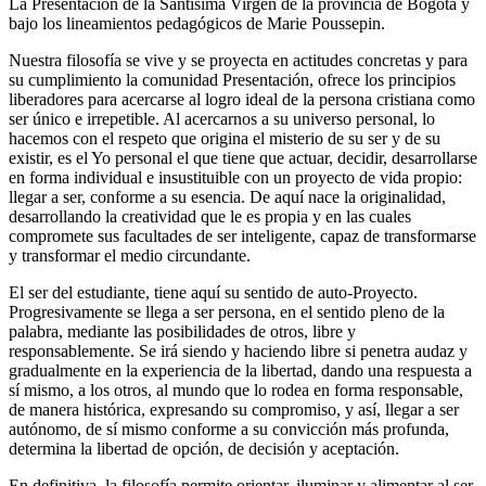
La Presentación de la Santísima Virgen de la provincia de Bogotá y
bajo los lineamientos pedagógicos de Marie Poussepin.
Nuestra filosofía se vive y se proyecta en actitudes concretas y para
su cumplimiento la comunidad Presentación, ofrece los principios
liberadores para acercarse al logro ideal de la persona cristiana como
ser único e irrepetible. Al acercarnos a su universo personal, lo
hacemos con el respeto que origina el misterio de su ser y de su
existir, es el Yo personal el que tiene que actuar, decidir, desarrollarse
en forma individual e insustituible con un proyecto de vida propio:
llegar a ser, conforme a su esencia. De aquí nace la originalidad,
desarrollando la creatividad que le es propia y en las cuales
compromete sus facultades de ser inteligente, capaz de transformarse
y transformar el medio circundante.
El ser del estudiante, tiene aquí su sentido de auto-Proyecto.
Progresivamente se llega a ser persona, en el sentido pleno de la
palabra, mediante las posibilidades de otros, libre y
responsablemente. Se irá siendo y haciendo libre si penetra audaz y
gradualmente en la experiencia de la libertad, dando una respuesta a
sí mismo, a los otros, al mundo que lo rodea en forma responsable,
de manera histórica, expresando su compromiso, y así, llegar a ser
autónomo, de sí mismo conforme a su convicción más profunda,
determina la libertad de opción, de decisión y aceptación.
En definitiva, la filosofía permite orientar, iluminar y alimentar al ser