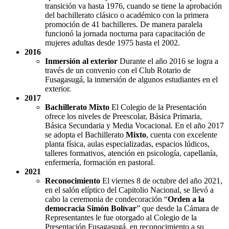
transición va hasta 1976, cuando se tiene la aprobación
del bachillerato clásico o académico con la primera
promoción de 41 bachilleres. De manera paralela
funcionó la jornada nocturna para capacitación de
mujeres adultas desde 1975 hasta el 2002.
2016
Inmersión al exterior
Durante el año 2016 se logra a
través de un convenio con el Club Rotario de
Fusagasugá, la inmersión de algunos estudiantes en el
exterior.
2017
Bachillerato Mixto
El Colegio de la Presentación
ofrece los niveles de Preescolar, Básica Primaria,
Básica Secundaria y Media Vocacional. En el año 2017
se adopta el Bachillerato
Mixto
, cuenta con excelente
planta física, aulas especializadas, espacios lúdicos,
talleres formativos, atención en psicología, capellanía,
enfermería, formación en pastoral.
2021
Reconocimiento
El viernes 8 de octubre del año 2021,
en el salón elíptico del Capitolio Nacional, se llevó a
cabo la ceremonia de condecoración “
Orden a la
democracia Simón Bolívar
” que desde la Cámara de
Representantes le fue otorgado al Colegio de la
Presentación Fusagasugá, en reconocimiento a su