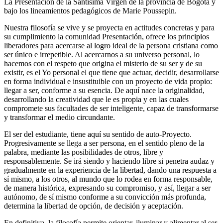
La Presentación de la Santísima Virgen de la provincia de Bogotá y
bajo los lineamientos pedagógicos de Marie Poussepin.
Nuestra filosofía se vive y se proyecta en actitudes concretas y para
su cumplimiento la comunidad Presentación, ofrece los principios
liberadores para acercarse al logro ideal de la persona cristiana como
ser único e irrepetible. Al acercarnos a su universo personal, lo
hacemos con el respeto que origina el misterio de su ser y de su
existir, es el Yo personal el que tiene que actuar, decidir, desarrollarse
en forma individual e insustituible con un proyecto de vida propio:
llegar a ser, conforme a su esencia. De aquí nace la originalidad,
desarrollando la creatividad que le es propia y en las cuales
compromete sus facultades de ser inteligente, capaz de transformarse
y transformar el medio circundante.
El ser del estudiante, tiene aquí su sentido de auto-Proyecto.
Progresivamente se llega a ser persona, en el sentido pleno de la
palabra, mediante las posibilidades de otros, libre y
responsablemente. Se irá siendo y haciendo libre si penetra audaz y
gradualmente en la experiencia de la libertad, dando una respuesta a
sí mismo, a los otros, al mundo que lo rodea en forma responsable,
de manera histórica, expresando su compromiso, y así, llegar a ser
autónomo, de sí mismo conforme a su convicción más profunda,
determina la libertad de opción, de decisión y aceptación.
En definitiva, la filosofía permite orientar, iluminar y alimentar al ser