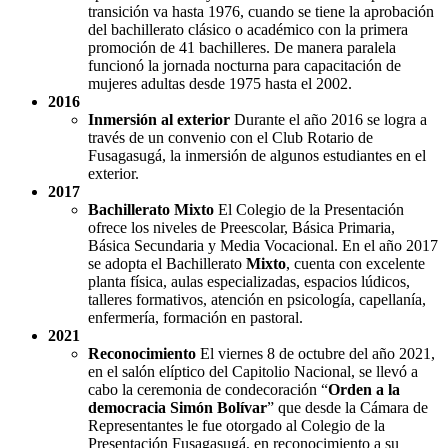
transición va hasta 1976, cuando se tiene la aprobación
del bachillerato clásico o académico con la primera
promoción de 41 bachilleres. De manera paralela
funcionó la jornada nocturna para capacitación de
mujeres adultas desde 1975 hasta el 2002.
2016
Inmersión al exterior
Durante el año 2016 se logra a
través de un convenio con el Club Rotario de
Fusagasugá, la inmersión de algunos estudiantes en el
exterior.
2017
Bachillerato Mixto
El Colegio de la Presentación
ofrece los niveles de Preescolar, Básica Primaria,
Básica Secundaria y Media Vocacional. En el año 2017
se adopta el Bachillerato
Mixto
, cuenta con excelente
planta física, aulas especializadas, espacios lúdicos,
talleres formativos, atención en psicología, capellanía,
enfermería, formación en pastoral.
2021
Reconocimiento
El viernes 8 de octubre del año 2021,
en el salón elíptico del Capitolio Nacional, se llevó a
cabo la ceremonia de condecoración “
Orden a la
democracia Simón Bolívar
” que desde la Cámara de
Representantes le fue otorgado al Colegio de la
Presentación Fusagasugá, en reconocimiento a su