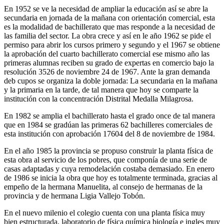
En 1952 se ve la necesidad de ampliar la educación así se abre la
secundaria en jornada de la mañana con orientación comercial, esta
es la modalidad de bachillerato que mas responde a la necesidad de
las familia del sector. La obra crece y así en le año 1962 se pide el
permiso para abrir los cursos primero y segundo y el 1967 se obtiene
la aprobación del cuarto bachillerato comercial ese mismo año las
primeras alumnas reciben su grado de expertas en comercio bajo la
resolución 3526 de noviembre 24 de 1967. Ante la gran demanda
deb cupos se organiza la doble jornada: La secundaria en la mañana
y la primaria en la tarde, de tal manera que hoy se comparte la
institución con la concentración Distrital Medalla Milagrosa.
En 1982 se amplia el bachillerato hasta el grado once de tal manera
que en 1984 se gradúan las primeras 62 bachilleres comerciales de
esta institución con aprobación 17604 del 8 de noviembre de 1984.
En el año 1985 la provincia se propuso construir la planta física de
esta obra al servicio de los pobres, que componía de una serie de
casas adaptadas y cuya remodelación costaba demasiado. En enero
de 1986 se inicia la obra que hoy es totalmente terminada, gracias al
empeño de la hermana Manuelita, al consejo de hermanas de la
provincia y de hermana Ligia Vallejo Tobón.
En el nuevo milenio el colegio cuenta con una planta física muy
bien estructurada, laboratorio de física química biología e ingles muy