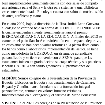
bien implementados igualmente cuenta con dos salas de computo
una asignada para el Sena y la otra para sistemas y una biblioteca
excelentemente dotada. El colegio cuenta con salón de música, salón
de artes, aeróbicos y teatro.
En el año 2007, bajo la dirección de la Hna. Judith Leon Guevara,
el colegio se certifico bajo la norma de ICONTEC ISO 9001:2008
la cual se encuentra vigente, igualmente se gano el premio
IBEROAMERICANO A LA EDUCACION. A finales del 2013 se
estructuro el patio San José convirtiéndolo en un espacio deportivo,
en estos años se han hecho varias reformas a la planta física como
los baños como a laboratorios implementación de las tics, se tiene
como metodología la UDPROCO, un sistema de aprendizaje
personalizado y se tiene convenio con el SENA, para que las
estudiantes inicien en grado decimo su etapa técnica y sus prácticas
laborales. Al 2014 han salido graduadas 30 promociones de
estudiantes.
MISIÓN:
Somos colegios de la Presentación de la Provincia de
Bogotá. Ubicados en Bogotá y los departamentos de Casanare,
Boyacá y Cundinamarca, brindamos una formación integral
personalizante, centrada en valores humano cristianos,
fundamentados en el evangelio y el carisma de Marie Poussepin.
VISIÓN:
En el 2029 los colegios de la Presentación de la Provincia