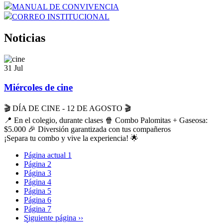
MANUAL DE CONVIVENCIA
CORREO INSTITUCIONAL
Noticias
31 Jul
Miércoles de cine
🎬 DÍA DE CINE - 12 DE AGOSTO 🎬
📍 En el colegio, durante clases 🍿 Combo Palomitas + Gaseosa:
$5.000 🎉 Diversión garantizada con tus compañeros
¡Separa tu combo y vive la experiencia! 🌟
Página actual
1
Página
2
Página
3
Página
4
Página
5
Página
6
Página
7
Siguiente página
››