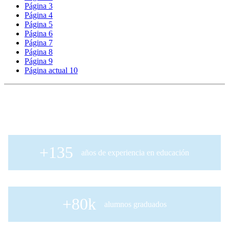
Página
3
Página
4
Página
5
Página
6
Página
7
Página
8
Página
9
Página actual
10
+135
años de experiencia en educación
+80k
alumnos graduados