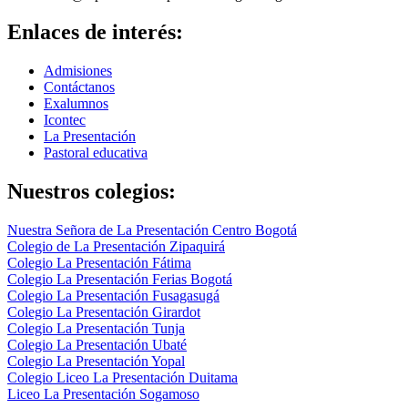
Enlaces de interés:
Admisiones
Contáctanos
Exalumnos
Icontec
La Presentación
Pastoral educativa
Nuestros colegios:
Nuestra Señora de La Presentación Centro Bogotá
Colegio de La Presentación Zipaquirá
Colegio La Presentación Fátima
Colegio La Presentación Ferias Bogotá
Colegio La Presentación Fusagasugá
Colegio La Presentación Girardot
Colegio La Presentación Tunja
Colegio La Presentación Ubaté
Colegio La Presentación Yopal
Colegio Liceo La Presentación Duitama
Liceo La Presentación Sogamoso