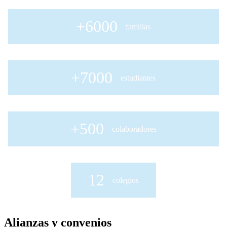
+6000
familias
+7000
estudiantes
+500
colaboradores
12
colegios
Alianzas y convenios