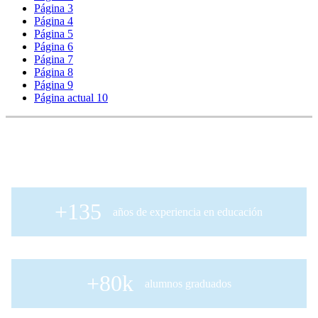
Página
3
Página
4
Página
5
Página
6
Página
7
Página
8
Página
9
Página actual
10
+135
años de experiencia en educación
+80k
alumnos graduados