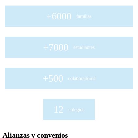
+6000
familias
+7000
estudiantes
+500
colaboradores
12
colegios
Alianzas y convenios