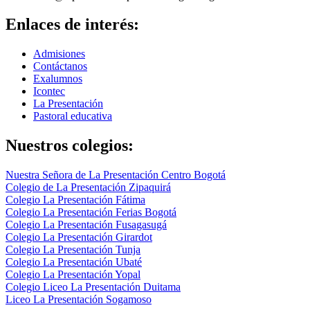
Enlaces de interés:
Admisiones
Contáctanos
Exalumnos
Icontec
La Presentación
Pastoral educativa
Nuestros colegios:
Nuestra Señora de La Presentación Centro Bogotá
Colegio de La Presentación Zipaquirá
Colegio La Presentación Fátima
Colegio La Presentación Ferias Bogotá
Colegio La Presentación Fusagasugá
Colegio La Presentación Girardot
Colegio La Presentación Tunja
Colegio La Presentación Ubaté
Colegio La Presentación Yopal
Colegio Liceo La Presentación Duitama
Liceo La Presentación Sogamoso